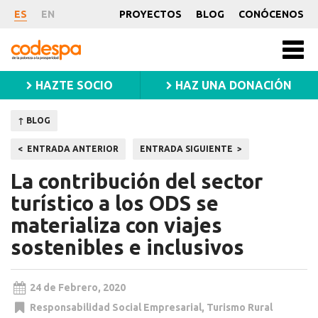
Noticia
ES
EN
PROYECTOS
BLOG
CONÓCENOS
CODESPA
Men
princ
HAZTE SOCIO
HAZ UNA DONACIÓN
↑ BLOG
Navegación
ENTRADA ANTERIOR
ENTRADA SIGUIENTE
de
La contribución del sector
entradas
turístico a los ODS se
materializa con viajes
sostenibles e inclusivos
24 de Febrero, 2020
Responsabilidad Social Empresarial
,
Turismo Rural