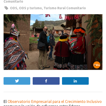
Comunitario
ODS
,
ODS y turismo
,
Turismo Rural Comunitario
Twittear
Compartir
Compartir
El
Observatorio Empresarial para el Crecimiento Inclusivo