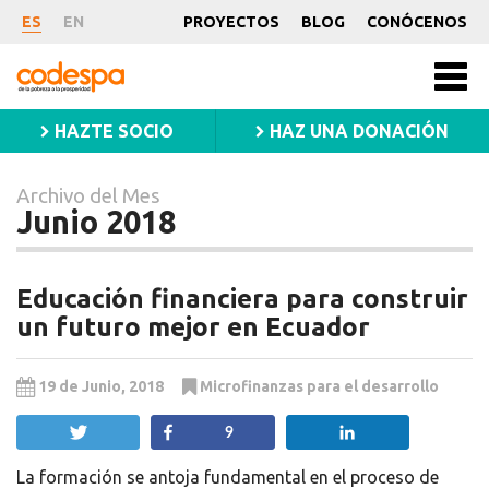
Archivo
ES
EN
PROYECTOS
BLOG
CONÓCENOS
del
CODESPA
Mes
Men
princ
Junio
HAZTE SOCIO
HAZ UNA DONACIÓN
2018
Archivo del Mes
Junio 2018
Educación financiera para construir
un futuro mejor en Ecuador
19 de Junio, 2018
Microfinanzas para el desarrollo
Twittear
Compartir
Compartir
9
La formación se antoja fundamental en el proceso de