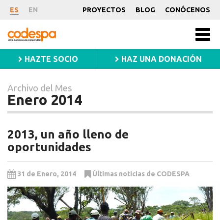
Archivo
ES
EN
PROYECTOS
BLOG
CONÓCENOS
del
CODESPA
Mes
Men
princ
Enero
HAZTE SOCIO
HAZ UNA DONACIÓN
2014
Archivo del Mes
Enero 2014
2013, un año lleno de
oportunidades
31 de Enero, 2014
Últimas noticias de CODESPA