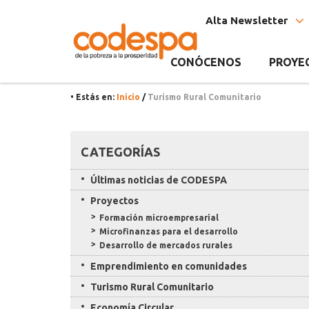
Etiqueta
CODESPA
Alta Newsletter
Turismo
Rural
CONÓCENOS
PROYE
Comunitario
• Estás en:
Inicio
/
Turismo Rural Comunitario
Recursos
CATEGORÍAS
Últimas noticias de CODESPA
Proyectos
Formación microempresarial
Microfinanzas para el desarrollo
Desarrollo de mercados rurales
Emprendimiento en comunidades
Turismo Rural Comunitario
Economía Circular