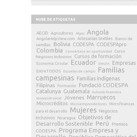
NUBE DE ETIQUETAS
Angola
AECID
Agricultores
Algas
Artesanías textiles
Banco de
AngolaHelpView.com
Bolivia
CODESPApro
CODESPA
semillas
Colombia
Curso
Conviértete en oportunidad
Cursos de formación
Negocios Inclusivos
Ecuador
Empresas
Economía Circular
EMILPA
Familias
EntreTODOS
Escuelas de campo
campesinas
Familias indígenas
Fundació CODESPA
Filipinas
Formación
Catalunya
Guatemala
Inclusión financiera
Marruecos
Jóvenes
Innovación social
Microcréditos
Microfinanzas
Microemprendedores
Mujeres
Negocios
para el desarrollo
Objetivos de
Inclusivos
Nicaragua
Perú
Desarrollo Sostenible
Premios
Programa Empresa y
CODESPA
Desarrollo