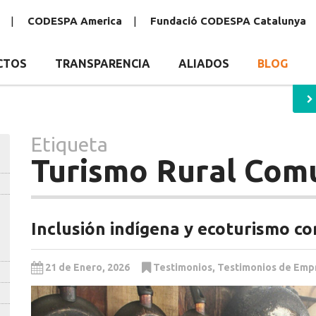
CODESPA America
Fundació CODESPA Catalunya
CTOS
TRANSPARENCIA
ALIADOS
BLOG
Etiqueta
Turismo Rural Comu
Inclusión indígena y ecoturismo co
21 de Enero, 2026
Testimonios
,
Testimonios de Emp