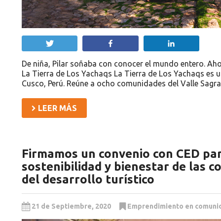
Twittear
Compartir
Compartir
De niña, Pilar soñaba con conocer el mundo entero. Ahor
La Tierra de Los Yachaqs La Tierra de Los Yachaqs es u
Cusco, Perú. Reúne a ocho comunidades del Valle Sagr
LEER MÁS
Firmamos un convenio con CED para
sostenibilidad y bienestar de las 
del desarrollo turístico
21 de Septiembre, 2020
Emprendimiento en comuni