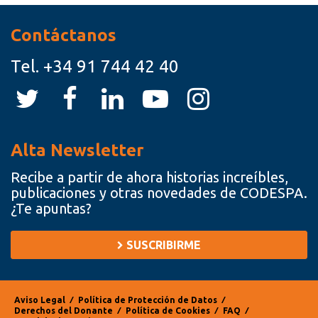
Contáctanos
Tel.
+34 91 744 42 40
Alta Newsletter
Recibe a partir de ahora historias increíbles,
publicaciones y otras novedades de CODESPA.
¿Te apuntas?
SUSCRIBIRME
Aviso Legal
⁄
Política de Protección de Datos
⁄
Derechos del Donante
⁄
Política de Cookies
⁄
FAQ
⁄