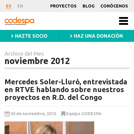
Archivo
ES
EN
PROYECTOS
BLOG
CONÓCENOS
del
CODESPA
Mes
Men
princ
noviembre
HAZTE SOCIO
HAZ UNA DONACIÓN
2012
Archivo del Mes
noviembre 2012
Mercedes Soler-Lluró, entrevistada
en RTVE hablando sobre nuestros
proyectos en R.D. del Congo
30 de noviembre, 2012
Equipo CODESPA