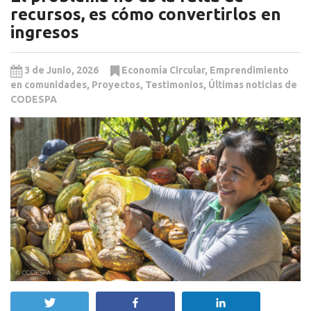
recursos, es cómo convertirlos en
ingresos
3 de Junio, 2026
Economía Circular
,
Emprendimiento
en comunidades
,
Proyectos
,
Testimonios
,
Últimas noticias de
CODESPA
Twittear
Compartir
Compartir