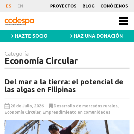
Categoría
ES
EN
PROYECTOS
BLOG
CONÓCENOS
Economía
CODESPA
Men
Circular
princ
HAZTE SOCIO
HAZ UNA DONACIÓN
Categoría
Economía Circular
Del mar a la tierra: el potencial de
las algas en Filipinas
28 de Julio, 2026
Desarrollo de mercados rurales
,
Economía Circular
,
Emprendimiento en comunidades