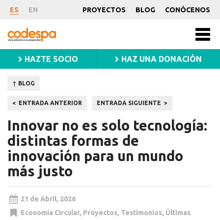
Noticia
ES
EN
PROYECTOS
BLOG
CONÓCENOS
CODESPA
Men
princ
HAZTE SOCIO
HAZ UNA DONACIÓN
↑ BLOG
Navegación
ENTRADA ANTERIOR
ENTRADA SIGUIENTE
de
Innovar no es solo tecnología:
entradas
distintas formas de
innovación para un mundo
más justo
21 de Abril, 2026
Economía Circular
,
Proyectos
,
Testimonios
,
Últimas