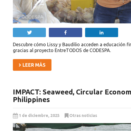
Twittear
Compartir
Compartir
Descubre cómo Lissy y Baudilio acceden a educación f
gracias al proyecto EntreTODOS de CODESPA.
LEER MÁS
IMPACT: Seaweed, Circular Economy
Philippines
1 de diciembre, 2025
Otras noticias