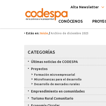
Archivo
CODESPA
Alta Newsletter
del
Mes
CONÓCENOS
PROYE
diciembre
• Estás en:
Inicio
/
Archivo de diciembre 2025
2025
Recursos
CATEGORÍAS
Últimas noticias de CODESPA
Proyectos
Formación microempresarial
Microfinanzas para el desarrollo
Desarrollo de mercados rurales
Emprendimiento en comunidades
Turismo Rural Comunitario
Economía Circular