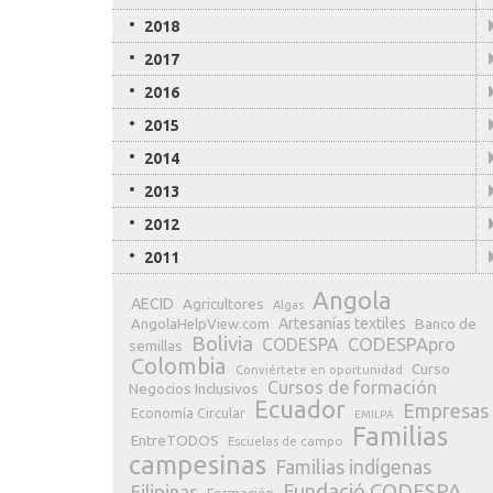
2018
2017
2016
2015
2014
2013
2012
NUBE DE ETIQUETAS
2011
Angola
AECID
Agricultores
Algas
Artesanías textiles
Banco de
AngolaHelpView.com
Bolivia
CODESPApro
CODESPA
semillas
Colombia
Curso
Conviértete en oportunidad
Cursos de formación
Negocios Inclusivos
Ecuador
Empresas
Economía Circular
EMILPA
Familias
EntreTODOS
Escuelas de campo
campesinas
Familias indígenas
Fundació CODESPA
Filipinas