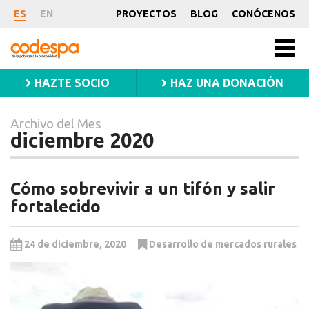
Archivo
ES
EN
PROYECTOS
BLOG
CONÓCENOS
del
CODESPA
Mes
Men
princ
diciembre
HAZTE SOCIO
HAZ UNA DONACIÓN
2020
Archivo del Mes
diciembre 2020
Cómo sobrevivir a un tifón y salir
fortalecido
24 de diciembre, 2020
Desarrollo de mercados rurales