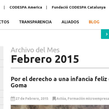
CODESPA America
Fundació CODESPA Catalunya
CTOS
TRANSPARENCIA
ALIADOS
BLOG
Archivo del Mes
Febrero 2015
Por el derecho a una infancia feliz
Goma
27 de Febrero, 2015
Actúa
,
Formación microempresa