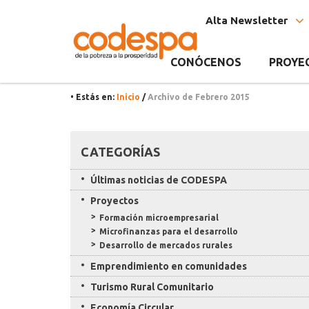
Archivo
CODESPA
Alta Newsletter
del
Mes
CONÓCENOS
PROYE
Febrero
• Estás en:
Inicio
/
Archivo de Febrero 2015
2015
Recursos
CATEGORÍAS
Últimas noticias de CODESPA
Proyectos
Formación microempresarial
Microfinanzas para el desarrollo
Desarrollo de mercados rurales
Emprendimiento en comunidades
Turismo Rural Comunitario
Economía Circular