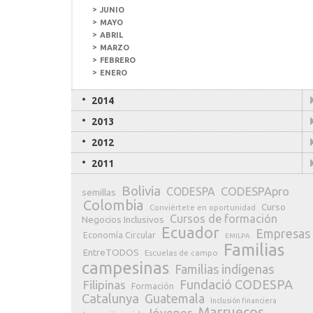
JUNIO
MAYO
ABRIL
MARZO
FEBRERO
ENERO
2014
2013
NUBE DE ETIQUETAS
2012
Angola
2011
AECID
Agricultores
Algas
Artesanías textiles
Banco de
AngolaHelpView.com
Bolivia
CODESPApro
CODESPA
semillas
Colombia
Curso
Conviértete en oportunidad
Cursos de formación
Negocios Inclusivos
Ecuador
Empresas
Economía Circular
EMILPA
Familias
EntreTODOS
Escuelas de campo
campesinas
Familias indígenas
Fundació CODESPA
Filipinas
Formación
Catalunya
Guatemala
Inclusión financiera
Marruecos
Jóvenes