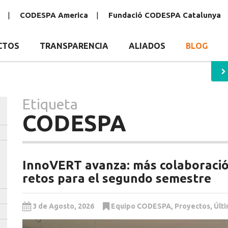
CODESPA America
Fundació CODESPA Catalunya
CTOS
TRANSPARENCIA
ALIADOS
BLOG
Etiqueta
CODESPA
InnoVERT avanza: más colaboració
retos para el segundo semestre
3 de Agosto, 2026
Equipo CODESPA
,
Proyectos
,
Últ