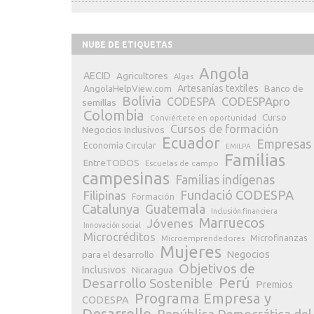
NUBE DE ETIQUETAS
Angola
AECID
Agricultores
Algas
Artesanías textiles
Banco de
AngolaHelpView.com
Bolivia
CODESPApro
CODESPA
semillas
Colombia
Curso
Conviértete en oportunidad
Cursos de formación
Negocios Inclusivos
Ecuador
Empresas
Economía Circular
EMILPA
Familias
EntreTODOS
Escuelas de campo
campesinas
Familias indígenas
Fundació CODESPA
Filipinas
Formación
Catalunya
Guatemala
Inclusión financiera
Marruecos
Jóvenes
Innovación social
Microcréditos
Microfinanzas
Microemprendedores
Mujeres
Negocios
para el desarrollo
Objetivos de
Inclusivos
Nicaragua
Perú
Desarrollo Sostenible
Premios
Programa Empresa y
CODESPA
Desarrollo