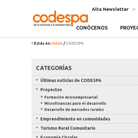
Etiqueta
CODESPA
Alta Newsletter
CODESPA
CONÓCENOS
PROYE
• Estás en:
Inicio
/
CODESPA
Recursos
CATEGORÍAS
Últimas noticias de CODESPA
Proyectos
Formación microempresarial
Microfinanzas para el desarrollo
Desarrollo de mercados rurales
Emprendimiento en comunidades
Turismo Rural Comunitario
Economía Circular