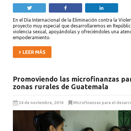
Twittear
Compartir
Compartir
En el Día Internacional de la Eliminación contra la Vio
proyecto muy especial que desarrollaremos en Repúbli
violencia sexual, apoyándolas y ofreciéndoles una atenc
empoderamiento.
LEER MÁS
Promoviendo las microfinanzas par
zonas rurales de Guatemala
24 de noviembre, 2016
Microfinanzas para el desarr