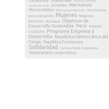
Catalunya
Guatemala
Inclusión financiera
Marruecos
Jóvenes
Innovación social
Microcréditos
Microfinanzas
Microemprendedores
Mujeres
Negocios
para el desarrollo
Objetivos de
Inclusivos
Nicaragua
Perú
Desarrollo Sostenible
Premios
Programa Empresa y
CODESPA
Desarrollo
República Democrática del
Congo
República Dominicana
Solidaridad
Turismo Rural Comunitario
Voluntariado corporativo