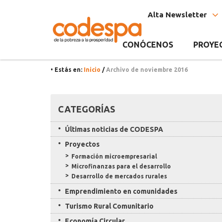
Archivo
CODESPA
Alta Newsletter
del
Mes
CONÓCENOS
PROYE
noviembre
• Estás en:
Inicio
/
Archivo de noviembre 2016
2016
Recursos
CATEGORÍAS
Últimas noticias de CODESPA
Proyectos
Formación microempresarial
Microfinanzas para el desarrollo
Desarrollo de mercados rurales
Emprendimiento en comunidades
Turismo Rural Comunitario
Economía Circular