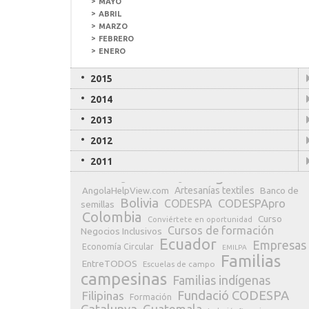
MAYO
ABRIL
MARZO
FEBRERO
ENERO
2015
2014
2013
2012
NUBE DE ETIQUETAS
2011
Angola
AECID
Agricultores
Algas
Artesanías textiles
Banco de
AngolaHelpView.com
Bolivia
CODESPApro
CODESPA
semillas
Colombia
Curso
Conviértete en oportunidad
Cursos de formación
Negocios Inclusivos
Ecuador
Empresas
Economía Circular
EMILPA
Familias
EntreTODOS
Escuelas de campo
campesinas
Familias indígenas
Fundació CODESPA
Filipinas
Formación