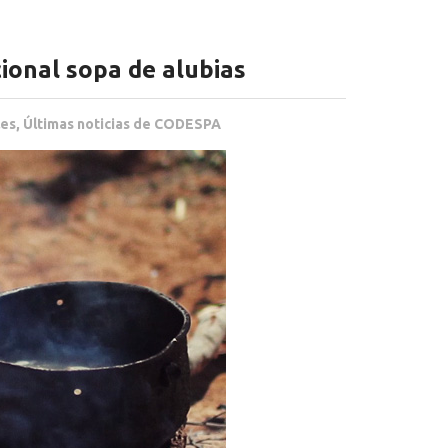
cional sopa de alubias
les
,
Últimas noticias de CODESPA