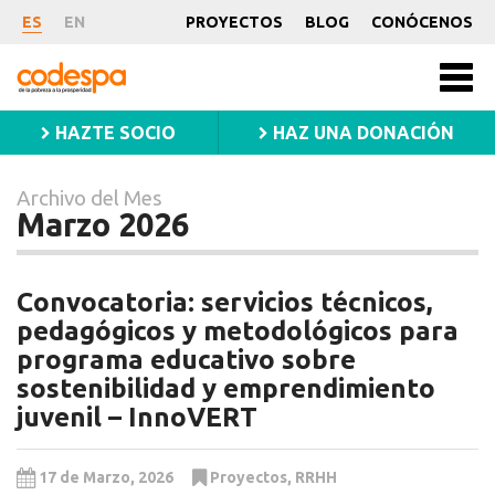
Archivo
ES
EN
PROYECTOS
BLOG
CONÓCENOS
del
CODESPA
Mes
Men
princ
Marzo
HAZTE SOCIO
HAZ UNA DONACIÓN
2026
Archivo del Mes
Marzo 2026
Convocatoria: servicios técnicos,
pedagógicos y metodológicos para
programa educativo sobre
sostenibilidad y emprendimiento
juvenil – InnoVERT
17 de Marzo, 2026
Proyectos
,
RRHH