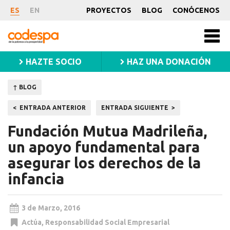
Noticia
ES
EN
PROYECTOS
BLOG
CONÓCENOS
CODESPA
Men
princ
HAZTE SOCIO
HAZ UNA DONACIÓN
↑ BLOG
Navegación
ENTRADA ANTERIOR
ENTRADA SIGUIENTE
de
Fundación Mutua Madrileña,
entradas
un apoyo fundamental para
asegurar los derechos de la
infancia
3 de Marzo, 2016
Actúa
,
Responsabilidad Social Empresarial