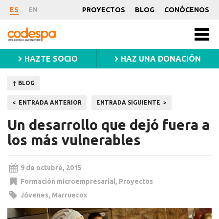
Noticia
ES
EN
PROYECTOS
BLOG
CONÓCENOS
CODESPA
Men
princ
HAZTE SOCIO
HAZ UNA DONACIÓN
↑ BLOG
Navegación
ENTRADA ANTERIOR
ENTRADA SIGUIENTE
de
Un desarrollo que dejó fuera a
entradas
los más vulnerables
9 de octubre, 2015
Formación microempresarial
,
Proyectos
Jóvenes
,
Marruecos