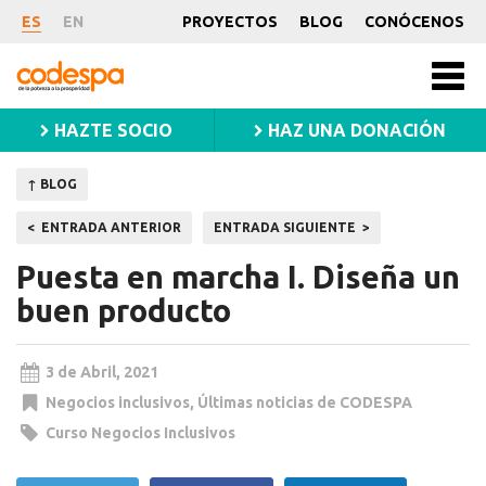
Noticia
ES
EN
PROYECTOS
BLOG
CONÓCENOS
CODESPA
Men
princ
HAZTE SOCIO
HAZ UNA DONACIÓN
↑ BLOG
Navegación
ENTRADA ANTERIOR
ENTRADA SIGUIENTE
de
Puesta en marcha I. Diseña un
entradas
buen producto
3 de Abril, 2021
Negocios inclusivos
,
Últimas noticias de CODESPA
Curso Negocios Inclusivos