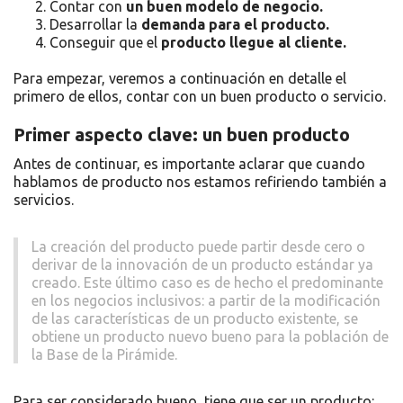
Contar con
un buen modelo de negocio.
Desarrollar la
demanda para el producto.
Conseguir que el
producto llegue al cliente.
Para empezar, veremos a continuación en detalle el
primero de ellos, contar con un buen producto o servicio.
Primer aspecto clave: un buen producto
Antes de continuar, es importante aclarar que cuando
hablamos de producto nos estamos refiriendo también a
servicios.
La creación del producto puede partir desde cero o
derivar de la innovación de un producto estándar ya
creado. Este último caso es de hecho el predominante
en los negocios inclusivos: a partir de la modificación
de las características de un producto existente, se
obtiene un producto nuevo bueno para la población de
la Base de la Pirámide.
Para ser considerado bueno, tiene que ser un producto: