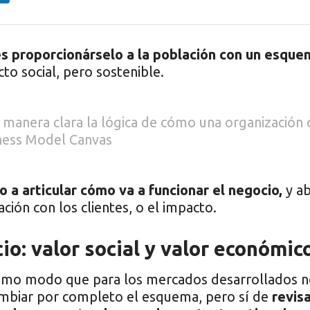
es proporcionárselo a la población con un esque
o social, pero sostenible.
manera clara la lógica de cómo una organización cr
ness Model Canvas
a articular cómo va a funcionar el negocio,
y ab
ación con los clientes, o el impacto.
o: valor social y valor económic
mo modo que para los mercados desarrollados no 
ambiar por completo el esquema, pero sí de
revis