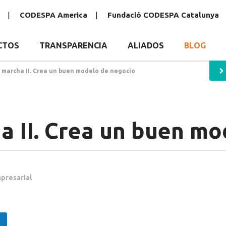
CODESPA America
Fundació CODESPA Catalunya
CTOS
TRANSPARENCIA
ALIADOS
BLOG
 marcha II. Crea un buen modelo de negocio
a II. Crea un buen mo
presarial
partir