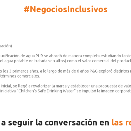
#NegociosInclusivos
uación)
purificación de agua PUR se abordó de manera completa estudiando tanto e
el agua potable no tratada son altos) como el valor comercial del produc
as los 3 primeros años, a lo largo de más de 6 años P&G exploró distinto
 términos comerciales.
inicial, se llegó a revalorizar la marca y establecer una propuesta de val
 iniciativa “Children’s Safe Drinking Water” se impulsó la imagen corpora
a seguir la conversación en
las 