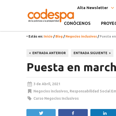
Noticia
CODESPA
Alta Newsletter
CONÓCENOS
PROYE
• Estás en:
Inicio
/
Blog
/
Negocios inclusivos
/
Puesta en
Navegación
ENTRADA ANTERIOR
ENTRADA SIGUIENTE
de
Puesta en march
entradas
3 de Abril, 2021
Negocios inclusivos
,
Responsabilidad Social Em
Curso Negocios Inclusivos
Twittear
Compartir
Com