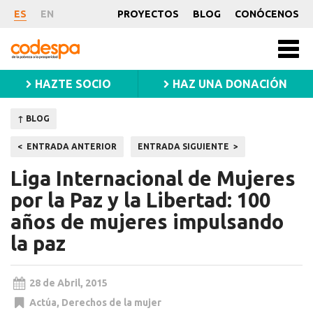
Noticia
ES
EN
PROYECTOS
BLOG
CONÓCENOS
CODESPA
Men
princ
HAZTE SOCIO
HAZ UNA DONACIÓN
↑ BLOG
Navegación
ENTRADA ANTERIOR
ENTRADA SIGUIENTE
de
Liga Internacional de Mujeres
entradas
por la Paz y la Libertad: 100
años de mujeres impulsando
la paz
28 de Abril, 2015
Actúa
,
Derechos de la mujer