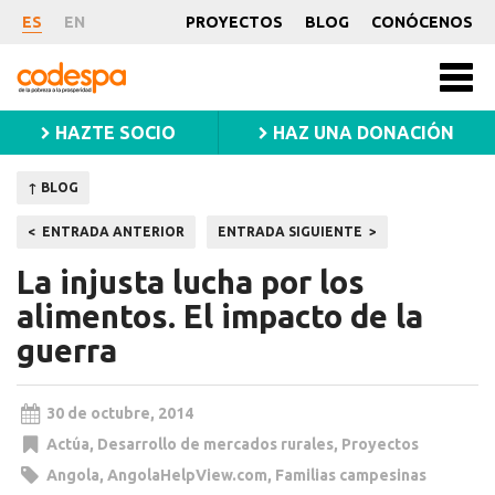
Noticia
ES
EN
PROYECTOS
BLOG
CONÓCENOS
CODESPA
Men
princ
HAZTE SOCIO
HAZ UNA DONACIÓN
↑ BLOG
Navegación
ENTRADA ANTERIOR
ENTRADA SIGUIENTE
de
La injusta lucha por los
entradas
alimentos. El impacto de la
guerra
30 de octubre, 2014
Actúa
,
Desarrollo de mercados rurales
,
Proyectos
Angola
,
AngolaHelpView.com
,
Familias campesinas