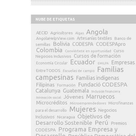
NUBE DE ETIQUETAS
Angola
AECID
Agricultores
Algas
Artesanías textiles
Banco de
AngolaHelpView.com
Bolivia
CODESPApro
CODESPA
semillas
Colombia
Curso
Conviértete en oportunidad
Cursos de formación
Negocios Inclusivos
Ecuador
Empresas
Economía Circular
EMILPA
Familias
EntreTODOS
Escuelas de campo
campesinas
Familias indígenas
Fundació CODESPA
Filipinas
Formación
Catalunya
Guatemala
Inclusión financiera
Marruecos
Jóvenes
Innovación social
Microcréditos
Microfinanzas
Microemprendedores
Mujeres
Negocios
para el desarrollo
Objetivos de
Inclusivos
Nicaragua
Perú
Desarrollo Sostenible
Premios
Programa Empresa y
CODESPA
Desarrollo