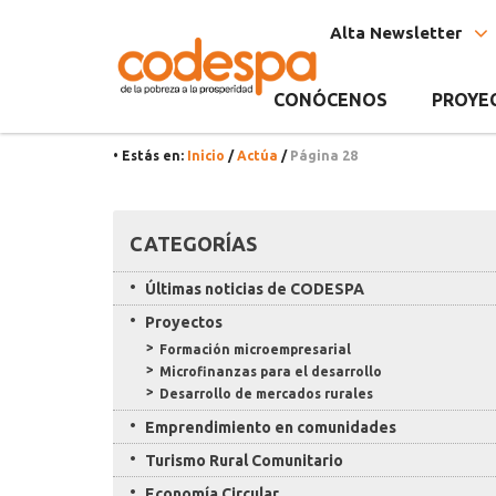
Categoría
CODESPA
Alta Newsletter
Actúa
CONÓCENOS
PROYE
• Estás en:
Inicio
/
Actúa
/
Página 28
Recursos
CATEGORÍAS
Últimas noticias de CODESPA
Proyectos
Formación microempresarial
Microfinanzas para el desarrollo
Desarrollo de mercados rurales
Emprendimiento en comunidades
Turismo Rural Comunitario
Economía Circular