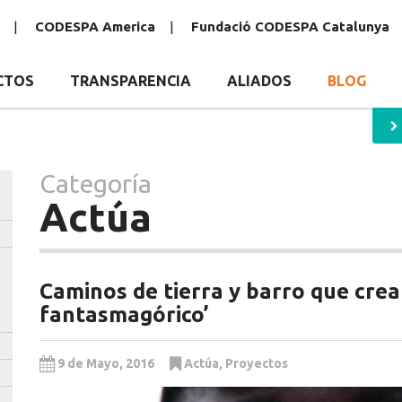
CODESPA America
Fundació CODESPA Catalunya
CTOS
TRANSPARENCIA
ALIADOS
BLOG
Categoría
Actúa
Caminos de tierra y barro que cre
fantasmagórico’
9 de Mayo, 2016
Actúa
,
Proyectos