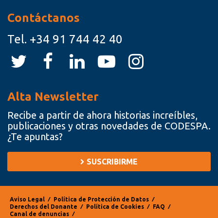
Contáctanos
Tel.
+34 91 744 42 40
Alta Newsletter
Recibe a partir de ahora historias increíbles,
publicaciones y otras novedades de CODESPA.
¿Te apuntas?
SUSCRIBIRME
Aviso Legal
⁄
Política de Protección de Datos
⁄
Derechos del Donante
⁄
Política de Cookies
⁄
FAQ
⁄
Canal de denuncias
⁄