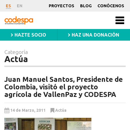
Categoría
ES
EN
PROYECTOS
BLOG
CONÓCENOS
Actúa
CODESPA
Men
princ
HAZTE SOCIO
HAZ UNA DONACIÓN
Categoría
Actúa
Juan Manuel Santos, Presidente de
Colombia, visitó el proyecto
agrícola de VallenPaz y CODESPA
14 de Marzo, 2011
Actúa