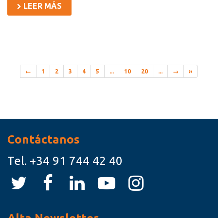
LEER MÁS
←
1
2
3
4
5
...
10
20
...
→
»
Recursos
Contáctanos
Tel.
+34 91 744 42 40