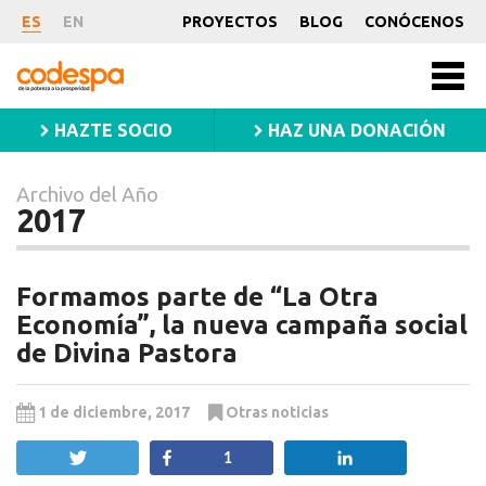
Archivo
ES
EN
PROYECTOS
BLOG
CONÓCENOS
del
CODESPA
Año
Men
princ
2017
HAZTE SOCIO
HAZ UNA DONACIÓN
Archivo del Año
2017
Formamos parte de “La Otra
Economía”, la nueva campaña social
de Divina Pastora
1 de diciembre, 2017
Otras noticias
Twittear
Compartir
Compartir
1