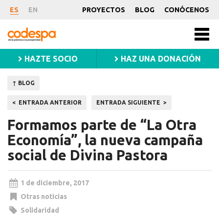
Noticia
ES
EN
PROYECTOS
BLOG
CONÓCENOS
CODESPA
Men
princ
HAZTE SOCIO
HAZ UNA DONACIÓN
↑ BLOG
Navegación
ENTRADA ANTERIOR
ENTRADA SIGUIENTE
de
Formamos parte de “La Otra
entradas
Economía”, la nueva campaña
social de Divina Pastora
1 de diciembre, 2017
Otras noticias
Solidaridad