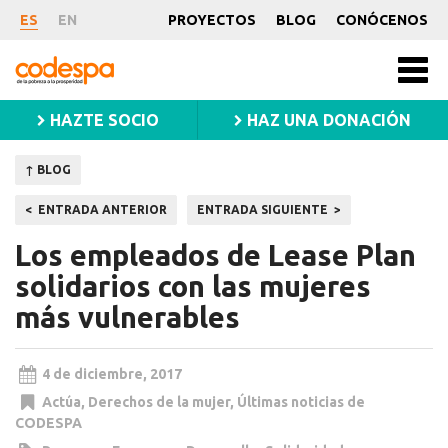
Noticia
ES
EN
PROYECTOS
BLOG
CONÓCENOS
CODESPA
Men
princ
HAZTE SOCIO
HAZ UNA DONACIÓN
↑ BLOG
Navegación
ENTRADA ANTERIOR
ENTRADA SIGUIENTE
de
Los empleados de Lease Plan
entradas
solidarios con las mujeres
más vulnerables
4 de diciembre, 2017
Actúa
,
Derechos de la mujer
,
Últimas noticias de
CODESPA