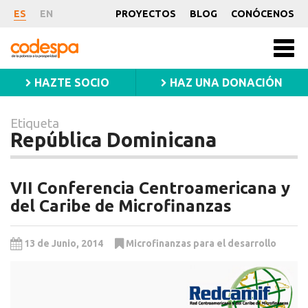
Etiqueta
ES
EN
PROYECTOS
BLOG
CONÓCENOS
República
CODESPA
Men
Dominicana
princ
HAZTE SOCIO
HAZ UNA DONACIÓN
Etiqueta
República Dominicana
VII Conferencia Centroamericana y
del Caribe de Microfinanzas
13 de Junio, 2014
Microfinanzas para el desarrollo