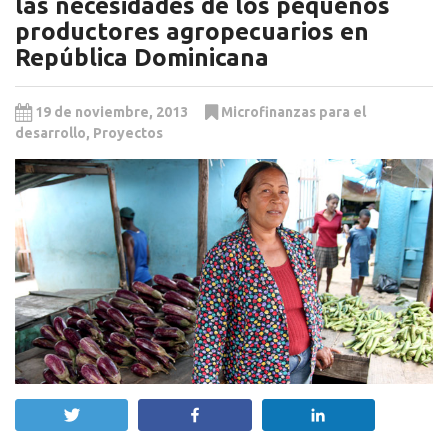
las necesidades de los pequeños
productores agropecuarios en
República Dominicana
19 de noviembre, 2013
Microfinanzas para el
desarrollo
,
Proyectos
Twittear
Compartir
Compartir