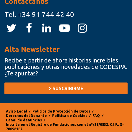
Contáctanos
Tel.
+34 91 744 42 40
Alta Newsletter
Recibe a partir de ahora historias increíbles,
publicaciones y otras novedades de CODESPA.
¿Te apuntas?
SUSCRIBIRME
Aviso Legal
⁄
Política de Protección de Datos
⁄
Derechos del Donante
⁄
Política de Cookies
⁄
FAQ
⁄
Canal de denuncias
⁄
Inscrita en el Registro de Fundaciones con el nº/28/0832. C.I.F.: G-
78096187