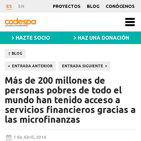
Noticia
ES
EN
PROYECTOS
BLOG
CONÓCENOS
CODESPA
Men
princ
HAZTE SOCIO
HAZ UNA DONACIÓN
↑ BLOG
Navegación
ENTRADA ANTERIOR
ENTRADA SIGUIENTE
de
Más de 200 millones de
entradas
personas pobres de todo el
mundo han tenido acceso a
servicios financieros gracias a
las microfinanzas
1 de Abril, 2014