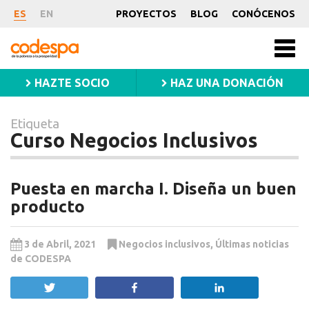
Etiqueta
ES
EN
PROYECTOS
BLOG
CONÓCENOS
Curso
CODESPA
Men
Negocios
princ
HAZTE SOCIO
HAZ UNA DONACIÓN
Inclusivos
Etiqueta
Curso Negocios Inclusivos
Puesta en marcha I. Diseña un buen
producto
3 de Abril, 2021
Negocios inclusivos
,
Últimas noticias
de CODESPA
Twittear
Compartir
Compartir