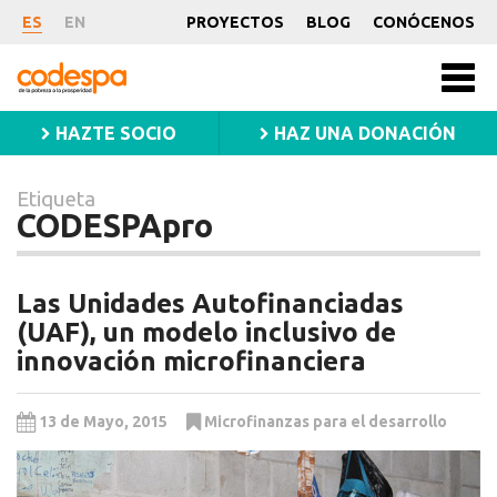
Etiqueta
ES
EN
PROYECTOS
BLOG
CONÓCENOS
CODESPApro
CODESPA
Men
princ
HAZTE SOCIO
HAZ UNA DONACIÓN
Etiqueta
CODESPApro
Las Unidades Autofinanciadas
(UAF), un modelo inclusivo de
innovación microfinanciera
13 de Mayo, 2015
Microfinanzas para el desarrollo