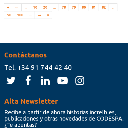
«
←
...
10
20
...
78
79
80
81
82
...
90
100
...
→
»
Recursos
Contáctanos
Tel.
+34 91 744 42 40
Alta Newsletter
Recibe a partir de ahora historias increíbles,
publicaciones y otras novedades de CODESPA.
¿Te apuntas?