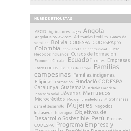
NUBE DE ETIQUETAS
Angola
AECID
Agricultores
Algas
Artesanías textiles
Banco de
AngolaHelpView.com
Bolivia
CODESPApro
CODESPA
semillas
Colombia
Curso
Conviértete en oportunidad
Cursos de formación
Negocios Inclusivos
Ecuador
Empresas
Economía Circular
EMILPA
Familias
EntreTODOS
Escuelas de campo
campesinas
Familias indígenas
Fundació CODESPA
Filipinas
Formación
Catalunya
Guatemala
Inclusión financiera
Marruecos
Jóvenes
Innovación social
Microcréditos
Microfinanzas
Microemprendedores
Mujeres
Negocios
para el desarrollo
Objetivos de
Inclusivos
Nicaragua
Perú
Desarrollo Sostenible
Premios
Programa Empresa y
CODESPA
Desarrollo