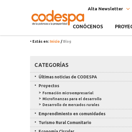
Conoce
CODESPA
Alta Newsletter
nuestras
CONÓCENOS
PROYE
noticias
• Estás en:
Inicio
/
Blog
Recursos
CATEGORÍAS
Últimas noticias de CODESPA
Proyectos
Formación microempresarial
Microfinanzas para el desarrollo
Desarrollo de mercados rurales
Emprendimiento en comunidades
Turismo Rural Comunitario
Economía Circular