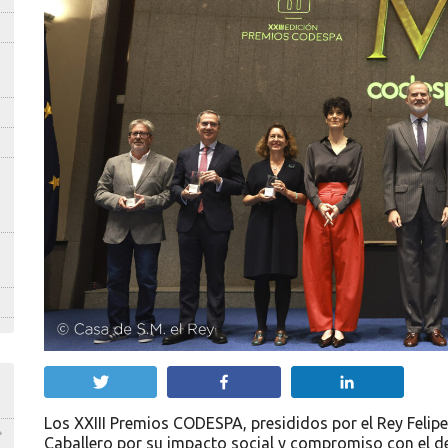
Twittear
Compartir
Compartir
Los XXIII Premios CODESPA, presididos por el Rey Felip
Caballero por su impacto social y compromiso con el des