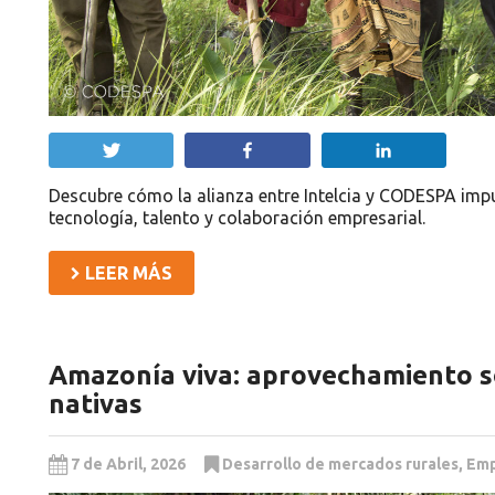
Twittear
Compartir
Compartir
Descubre cómo la alianza entre Intelcia y CODESPA impu
tecnología, talento y colaboración empresarial.
LEER MÁS
Amazonía viva: aprovechamiento s
nativas
7 de Abril, 2026
Desarrollo de mercados rurales
,
Emp