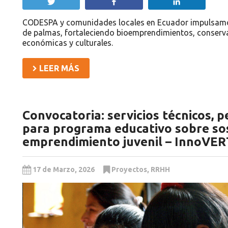
Twittear
Compartir
Compartir
CODESPA y comunidades locales en Ecuador impulsamo
de palmas, fortaleciendo bioemprendimientos, conser
económicas y culturales.
LEER MÁS
Convocatoria: servicios técnicos, 
para programa educativo sobre sos
emprendimiento juvenil – InnoVER
17 de Marzo, 2026
Proyectos
,
RRHH