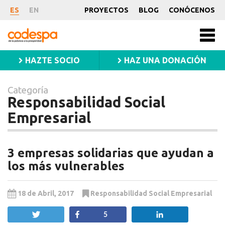
Categoría
ES
EN
PROYECTOS
BLOG
CONÓCENOS
Responsabilidad
CODESPA
Men
Social
princ
HAZTE SOCIO
HAZ UNA DONACIÓN
Empresarial
Categoría
Responsabilidad Social
Empresarial
3 empresas solidarias que ayudan a
los más vulnerables
18 de Abril, 2017
Responsabilidad Social Empresarial
Twittear
Compartir
Compartir
5