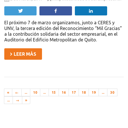
Twittear
Compartir
Compartir
El próximo 7 de marzo organizamos, junto a CERES y
UNV, la tercera edición del Reconocimiento “Mil Gracias”
a la contribución solidaria del sector empresarial, en el
Auditorio del Edificio Metropolitan de Quito.
LEER MÁS
«
←
...
10
...
15
16
17
18
19
...
30
...
→
»
Recursos