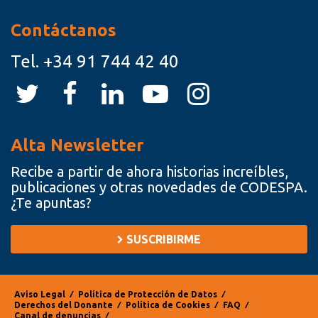
Contáctanos
Tel.
+34 91 744 42 40
Alta Newsletter
Recibe a partir de ahora historias increíbles,
publicaciones y otras novedades de CODESPA.
¿Te apuntas?
SUSCRIBIRME
Aviso Legal
⁄
Política de Protección de Datos
⁄
Derechos del Donante
⁄
Política de Cookies
⁄
FAQ
⁄
Canal de denuncias
⁄