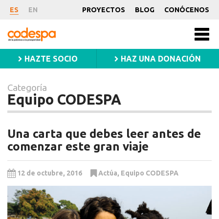
Categoría
ES
EN
PROYECTOS
BLOG
CONÓCENOS
Equipo
CODESPA
Men
CODESPA
princ
HAZTE SOCIO
HAZ UNA DONACIÓN
Categoría
Equipo CODESPA
Una carta que debes leer antes de
comenzar este gran viaje
12 de octubre, 2016
Actúa
,
Equipo CODESPA