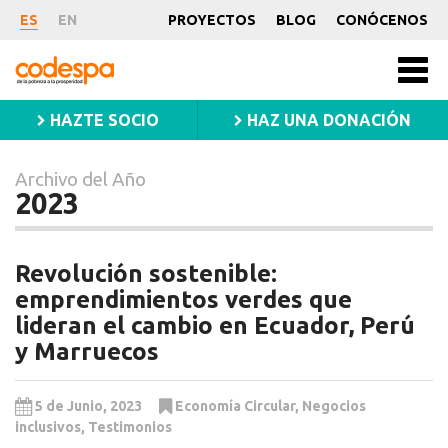
Archivo
ES
EN
PROYECTOS
BLOG
CONÓCENOS
del
CODESPA
Año
Men
princ
2023
HAZTE SOCIO
HAZ UNA DONACIÓN
Archivo del Año
2023
Revolución sostenible:
emprendimientos verdes que
lideran el cambio en Ecuador, Perú
y Marruecos
5 de Junio, 2023
Economía Circular
,
Negocios
inclusivos
,
Testimonios