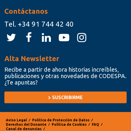
Contáctanos
Tel.
+34 91 744 42 40
Alta Newsletter
Recibe a partir de ahora historias increíbles,
publicaciones y otras novedades de CODESPA.
¿Te apuntas?
SUSCRIBIRME
Aviso Legal
⁄
Política de Protección de Datos
⁄
Derechos del Donante
⁄
Política de Cookies
⁄
FAQ
⁄
Canal de denuncias
⁄