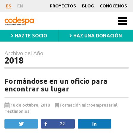
Archivo
ES
EN
PROYECTOS
BLOG
CONÓCENOS
del
CODESPA
Año
Men
princ
2018
HAZTE SOCIO
HAZ UNA DONACIÓN
Archivo del Año
2018
Formándose en un oficio para
encontrar su lugar
18 de octubre, 2018
Formación microempresarial
,
Testimonios
Twittear
Compartir
Compartir
22