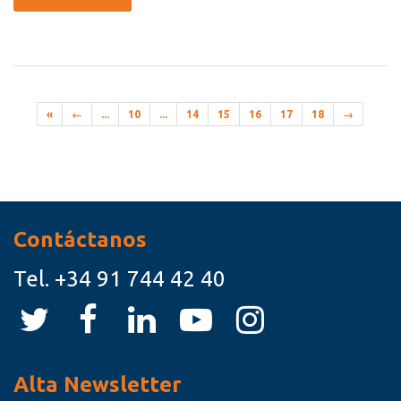
«
←
...
10
...
14
15
16
17
18
→
Recursos
Contáctanos
Tel.
+34 91 744 42 40
Alta Newsletter