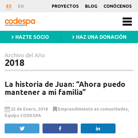
Archivo
ES
EN
PROYECTOS
BLOG
CONÓCENOS
del
CODESPA
Año
Men
princ
2018
HAZTE SOCIO
HAZ UNA DONACIÓN
Archivo del Año
2018
La historia de Juan: “Ahora puedo
mantener a mi familia”
25 de Enero, 2018
Emprendimiento en comunidades
,
Equipo CODESPA
Twittear
Compartir
Compartir