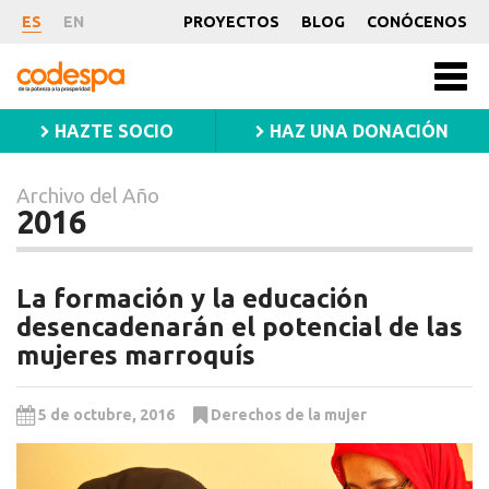
Archivo
ES
EN
PROYECTOS
BLOG
CONÓCENOS
del
CODESPA
Año
Men
princ
2016
HAZTE SOCIO
HAZ UNA DONACIÓN
Archivo del Año
2016
La formación y la educación
desencadenarán el potencial de las
mujeres marroquís
5 de octubre, 2016
Derechos de la mujer