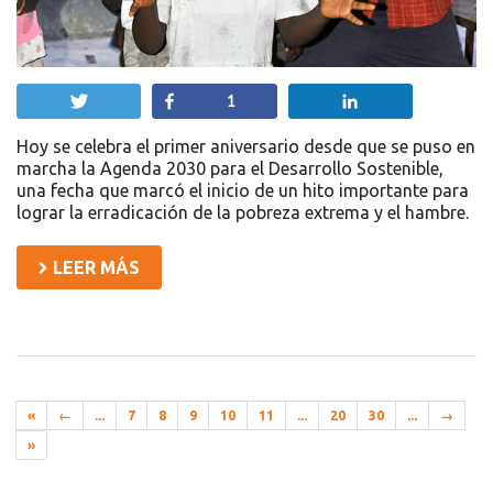
Twittear
Compartir
Compartir
1
Hoy se celebra el primer aniversario desde que se puso en
marcha la Agenda 2030 para el Desarrollo Sostenible,
una fecha que marcó el inicio de un hito importante para
lograr la erradicación de la pobreza extrema y el hambre.
LEER MÁS
«
←
...
7
8
9
10
11
...
20
30
...
→
»