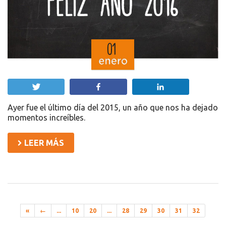
Twittear
Compartir
Compartir
Ayer fue el último día del 2015, un año que nos ha dejado
momentos increíbles.
LEER MÁS
«
←
...
10
20
...
28
29
30
31
32