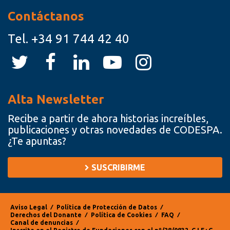
Contáctanos
Tel.
+34 91 744 42 40
Alta Newsletter
Recibe a partir de ahora historias increíbles,
publicaciones y otras novedades de CODESPA.
¿Te apuntas?
SUSCRIBIRME
Aviso Legal
⁄
Política de Protección de Datos
⁄
Derechos del Donante
⁄
Política de Cookies
⁄
FAQ
⁄
Canal de denuncias
⁄