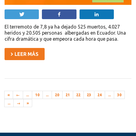
Twittear
Compartir
Compartir
El terremoto de 7,8 ya ha dejado 525 muertos, 4.027
heridos y 20.505 personas albergadas en Ecuador. Una
cifra dramática y que empeora cada hora que pasa.
LEER MÁS
«
←
...
10
...
20
21
22
23
24
...
30
...
→
»
Recursos