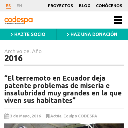
Archivo
ES
EN
PROYECTOS
BLOG
CONÓCENOS
del
CODESPA
Año
Men
princ
2016
HAZTE SOCIO
HAZ UNA DONACIÓN
Archivo del Año
2016
“El terremoto en Ecuador deja
patente problemas de miseria e
insalubridad muy grandes en la que
viven sus habitantes”
3 de Mayo, 2016
Actúa
,
Equipo CODESPA