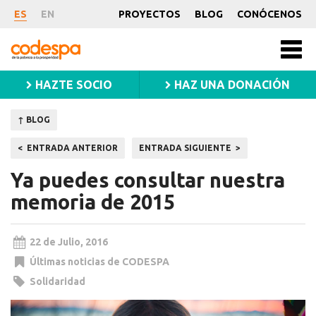
Noticia
ES
EN
PROYECTOS
BLOG
CONÓCENOS
CODESPA
Men
princ
HAZTE SOCIO
HAZ UNA DONACIÓN
↑ BLOG
Navegación
ENTRADA ANTERIOR
ENTRADA SIGUIENTE
de
Ya puedes consultar nuestra
entradas
memoria de 2015
22 de Julio, 2016
Últimas noticias de CODESPA
Solidaridad