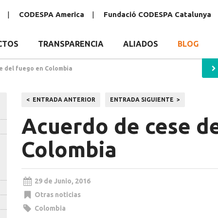
CODESPA America
Fundació CODESPA Catalunya
CTOS
TRANSPARENCIA
ALIADOS
BLOG
e del fuego en Colombia
Navegación
ENTRADA ANTERIOR
ENTRADA SIGUIENTE
de
Acuerdo de cese de
entradas
Colombia
29 de Junio, 2016
Otras noticias
Colombia