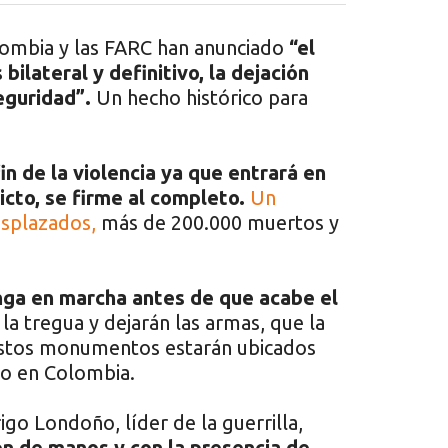
olombia y las FARC han anunciado
“el
bilateral y definitivo, la dejación
eguridad”.
Un hecho histórico para
in de la violencia ya que entrará en
licto, se firme al completo.
Un
esplazados,
más de 200.000 muertos y
nga en marcha antes de que acabe el
a tregua y dejarán las armas, que la
Estos monumentos estarán ubicados
ro en Colombia.
go Londoño, líder de la guerrilla,
ón de manos y con la presencia de