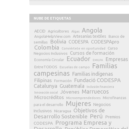
NUBE DE ETIQUETAS
Angola
AECID
Agricultores
Algas
Artesanías textiles
Banco de
AngolaHelpView.com
Bolivia
CODESPApro
CODESPA
semillas
Colombia
Curso
Conviértete en oportunidad
Cursos de formación
Negocios Inclusivos
Ecuador
Empresas
Economía Circular
EMILPA
Familias
EntreTODOS
Escuelas de campo
campesinas
Familias indígenas
Fundació CODESPA
Filipinas
Formación
Catalunya
Guatemala
Inclusión financiera
Marruecos
Jóvenes
Innovación social
Microcréditos
Microfinanzas
Microemprendedores
Mujeres
Negocios
para el desarrollo
Objetivos de
Inclusivos
Nicaragua
Perú
Desarrollo Sostenible
Premios
Programa Empresa y
CODESPA
Desarrollo