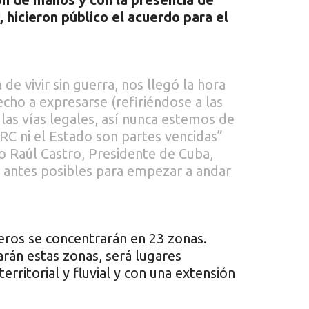
 hicieron público el acuerdo para el
de vivir sin guerra, nos llegó la hora
cho a expresarse (refiriéndose a las
 las vías legales, así nunca estemos de
RC ni el Estado son partes vencidas”
o Raúl Castro, Presidente de Cuba,
o antes posibles para empezar a andar
leros se concentrarán en 23 zonas.
rán estas zonas, será lugares
rritorial y fluvial y con una extensión