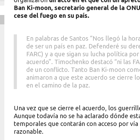
Ban Ki-moon, secretario general de la ONU,
cese del fuego en su país.
En palabras de Santos “Nos llegó la hora 
de ser un país en paz. Defenderé su dere
FARC) y a que sigan su lucha política por
acuerdo”. Timochenko destacó “ni las FA
de un conflicto. Tanto Ban Ki-moon com
animaron a que este acuerdo se cierre l
en el camino de la paz.
Una vez que se cierre el acuerdo, los guerril
Aunque todavía no se ha aclarado dónde esta
temporales que contarán con acceso por vía te
razonable.