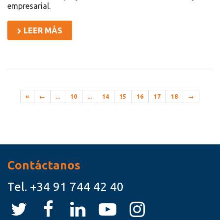
empresarial.
LEER MÁS
«
←
...
10
...
14
15
16
17
18
→
Recursos
Contáctanos
Tel.
+34 91 744 42 40