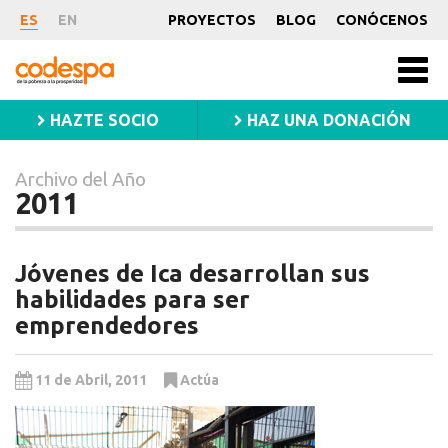
Archivo
ES
EN
PROYECTOS
BLOG
CONÓCENOS
del
CODESPA
Año
Men
princ
2011
HAZTE SOCIO
HAZ UNA DONACIÓN
Archivo del Año
2011
Jóvenes de Ica desarrollan sus
habilidades para ser
emprendedores
11 de Abril, 2011
Actúa