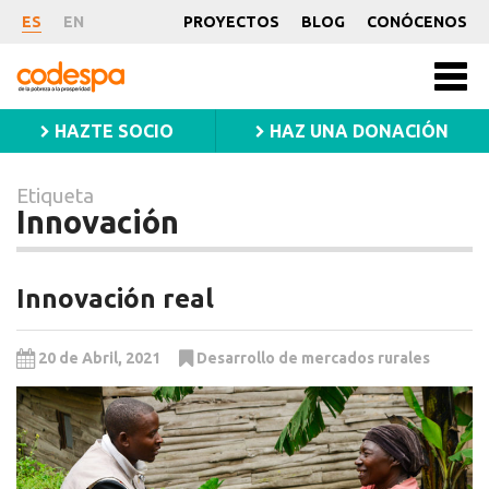
Etiqueta
ES
EN
PROYECTOS
BLOG
CONÓCENOS
Innovación
CODESPA
Men
princ
HAZTE SOCIO
HAZ UNA DONACIÓN
Etiqueta
Innovación
Innovación real
20 de Abril, 2021
Desarrollo de mercados rurales