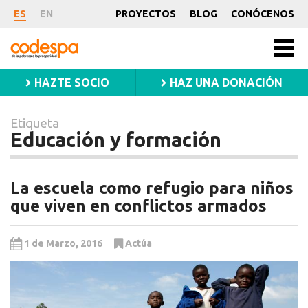
Etiqueta
ES
EN
PROYECTOS
BLOG
CONÓCENOS
Educación
CODESPA
Men
y
princ
HAZTE SOCIO
HAZ UNA DONACIÓN
formación
Etiqueta
Educación y formación
La escuela como refugio para niños
que viven en conflictos armados
1 de Marzo, 2016
Actúa