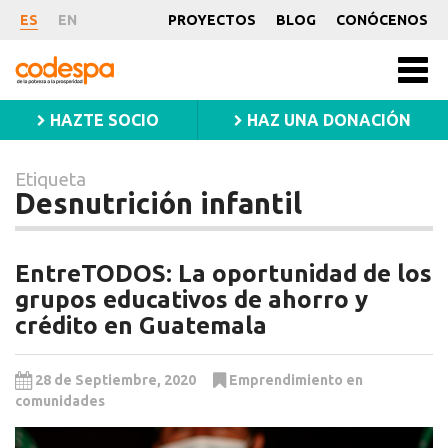
Etiqueta
ES
EN
PROYECTOS
BLOG
CONÓCENOS
Desnutrición
CODESPA
Men
infantil
princ
HAZTE SOCIO
HAZ UNA DONACIÓN
Etiqueta
Desnutrición infantil
EntreTODOS: La oportunidad de los
grupos educativos de ahorro y
crédito en Guatemala
28 de Septiembre, 2020
Emprendimiento en
comunidades