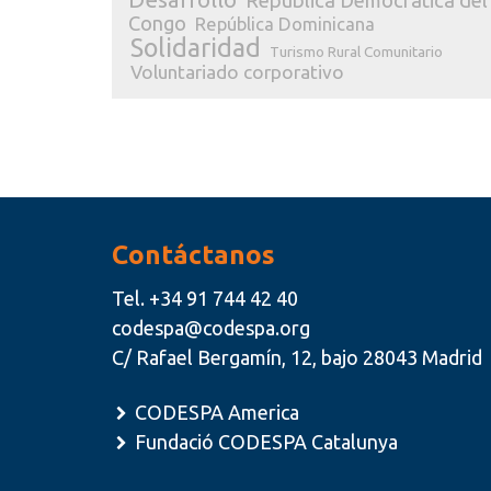
República Democrática del
Congo
República Dominicana
Solidaridad
Turismo Rural Comunitario
Voluntariado corporativo
Contáctanos
Tel.
+34 91 744 42 40
codespa@codespa.org
C/ Rafael Bergamín, 12, bajo 28043 Madrid
CODESPA America
Fundació CODESPA Catalunya