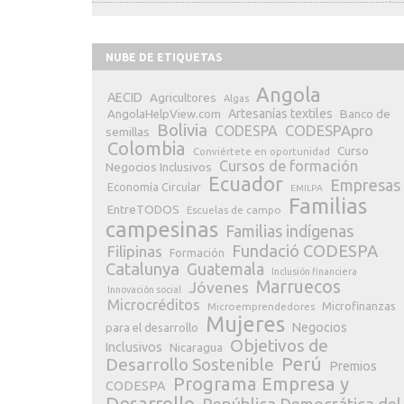
NUBE DE ETIQUETAS
Angola
AECID
Agricultores
Algas
Artesanías textiles
Banco de
AngolaHelpView.com
Bolivia
CODESPApro
CODESPA
semillas
Colombia
Curso
Conviértete en oportunidad
Cursos de formación
Negocios Inclusivos
Ecuador
Empresas
Economía Circular
EMILPA
Familias
EntreTODOS
Escuelas de campo
campesinas
Familias indígenas
Fundació CODESPA
Filipinas
Formación
Catalunya
Guatemala
Inclusión financiera
Marruecos
Jóvenes
Innovación social
Microcréditos
Microfinanzas
Microemprendedores
Mujeres
Negocios
para el desarrollo
Objetivos de
Inclusivos
Nicaragua
Perú
Desarrollo Sostenible
Premios
Programa Empresa y
CODESPA
Desarrollo