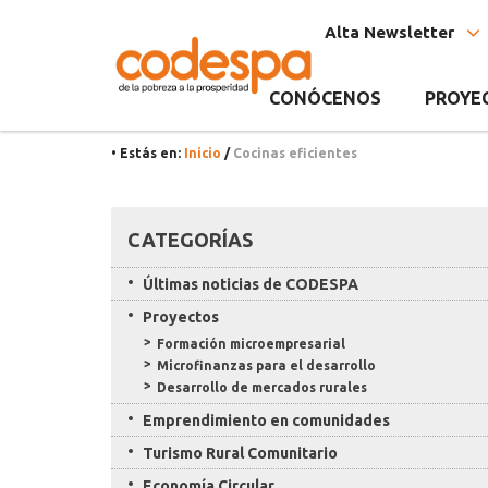
Etiqueta
CODESPA
Alta Newsletter
Cocinas
eficientes
CONÓCENOS
PROYE
• Estás en:
Inicio
/
Cocinas eficientes
Recursos
CATEGORÍAS
Últimas noticias de CODESPA
Proyectos
Formación microempresarial
Microfinanzas para el desarrollo
Desarrollo de mercados rurales
Emprendimiento en comunidades
Turismo Rural Comunitario
Economía Circular