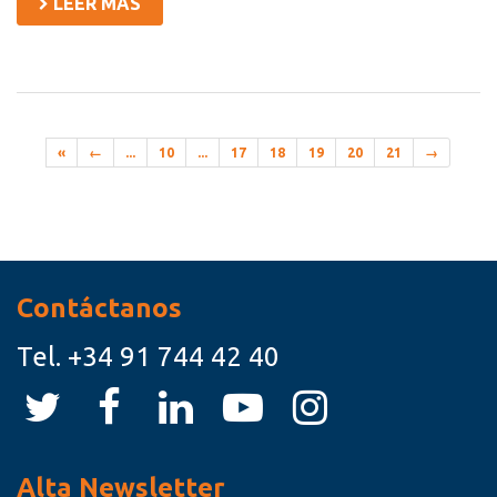
LEER MÁS
«
←
...
10
...
17
18
19
20
21
→
Recursos
Contáctanos
Tel.
+34 91 744 42 40
Alta Newsletter