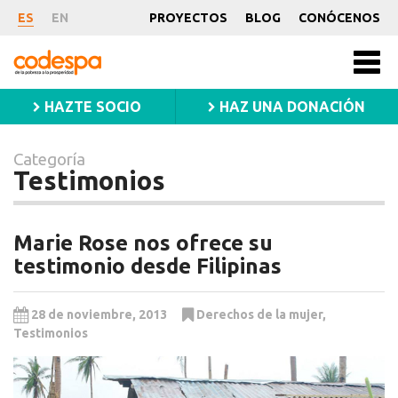
Categoría
ES
EN
PROYECTOS
BLOG
CONÓCENOS
Testimonios
CODESPA
Men
princ
HAZTE SOCIO
HAZ UNA DONACIÓN
Categoría
Testimonios
Marie Rose nos ofrece su
testimonio desde Filipinas
28 de noviembre, 2013
Derechos de la mujer
,
Testimonios