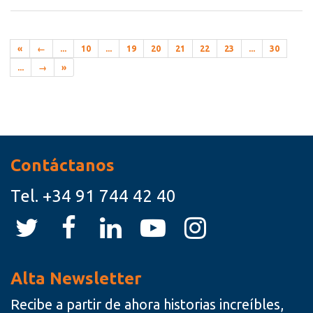
«
←
...
10
...
19
20
21
22
23
...
30
...
→
»
Recursos
Contáctanos
Tel.
+34 91 744 42 40
Alta Newsletter
Recibe a partir de ahora historias increíbles,