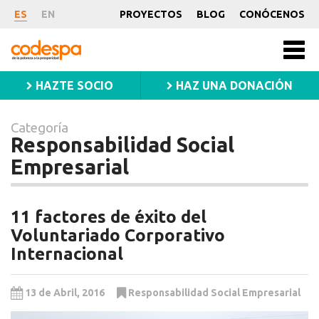
Categoría
ES
EN
PROYECTOS
BLOG
CONÓCENOS
Responsabilidad
CODESPA
Men
Social
princ
HAZTE SOCIO
HAZ UNA DONACIÓN
Empresarial
Categoría
Responsabilidad Social
Empresarial
11 factores de éxito del
Voluntariado Corporativo
Internacional
13 de Abril, 2016
Responsabilidad Social Empresarial