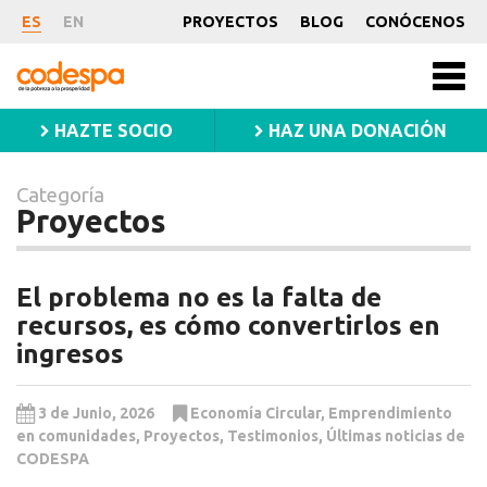
Categoría
ES
EN
PROYECTOS
BLOG
CONÓCENOS
Proyectos
CODESPA
Men
princ
HAZTE SOCIO
HAZ UNA DONACIÓN
Categoría
Proyectos
El problema no es la falta de
recursos, es cómo convertirlos en
ingresos
3 de Junio, 2026
Economía Circular
,
Emprendimiento
en comunidades
,
Proyectos
,
Testimonios
,
Últimas noticias de
CODESPA