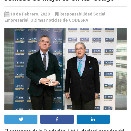
18 de Febrero, 2020
Responsabilidad Social
Empresarial
,
Últimas noticias de CODESPA
Twittear
Compartir
Compartir