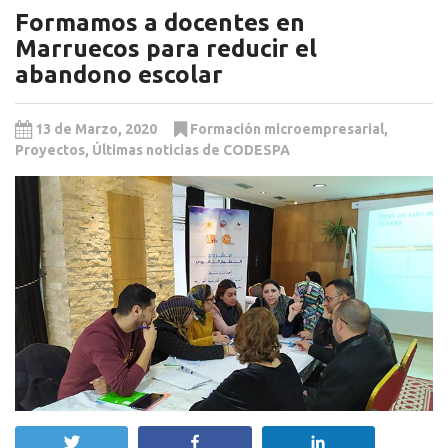
Formamos a docentes en
Marruecos para reducir el
abandono escolar
13 de Marzo, 2020
Formación microempresarial
,
Proyectos
,
Últimas noticias de CODESPA
Twittear
Compartir
Compartir