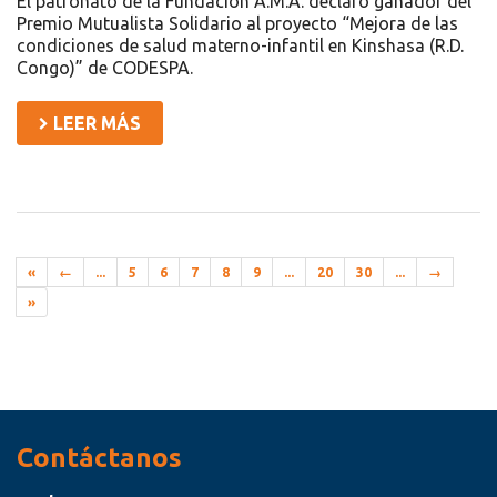
El patronato de la Fundación A.M.A. declaró ganador del
Premio Mutualista Solidario al proyecto “Mejora de las
condiciones de salud materno-infantil en Kinshasa (R.D.
Congo)” de CODESPA.
LEER MÁS
«
←
...
5
6
7
8
9
...
20
30
...
→
»
Recursos
Contáctanos