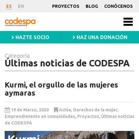
Categoría
ES
EN
PROYECTOS
BLOG
CONÓCENOS
Últimas
CODESPA
Men
noticias
princ
HAZTE SOCIO
HAZ UNA DONACIÓN
de
Categoría
CODESPA
Últimas noticias de CODESPA
Kurmi, el orgullo de las mujeres
aymaras
19 de Marzo, 2020
Actúa
,
Derechos de la mujer
,
Emprendimiento en comunidades
,
Proyectos
,
Últimas noticias
de CODESPA