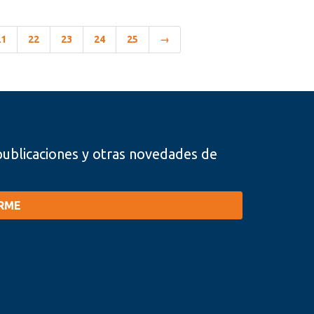
21
22
23
24
25
→
, publicaciones y otras novedades de
IRME