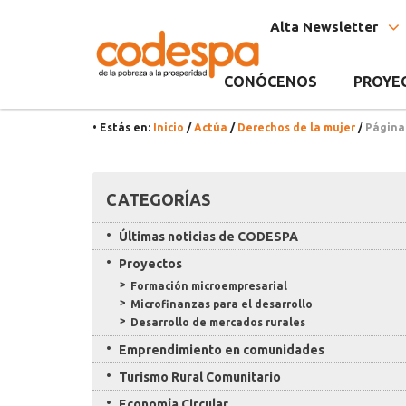
Categoría
CODESPA
Alta Newsletter
Derechos
de
CONÓCENOS
PROYE
la
• Estás en:
Inicio
/
Actúa
/
Derechos de la mujer
/
Página
mujer
Recursos
CATEGORÍAS
Últimas noticias de CODESPA
Proyectos
Formación microempresarial
Microfinanzas para el desarrollo
Desarrollo de mercados rurales
Emprendimiento en comunidades
Turismo Rural Comunitario
Economía Circular