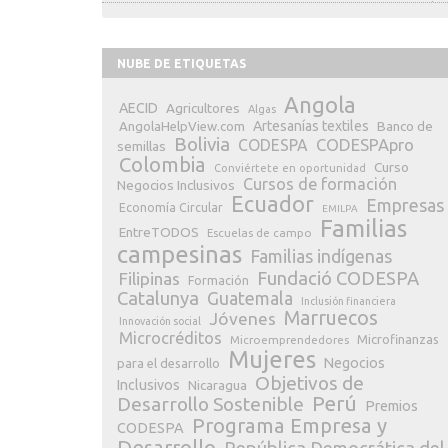
NUBE DE ETIQUETAS
Angola
AECID
Agricultores
Algas
Artesanías textiles
Banco de
AngolaHelpView.com
Bolivia
CODESPApro
CODESPA
semillas
Colombia
Curso
Conviértete en oportunidad
Cursos de formación
Negocios Inclusivos
Ecuador
Empresas
Economía Circular
EMILPA
Familias
EntreTODOS
Escuelas de campo
campesinas
Familias indígenas
Fundació CODESPA
Filipinas
Formación
Catalunya
Guatemala
Inclusión financiera
Marruecos
Jóvenes
Innovación social
Microcréditos
Microfinanzas
Microemprendedores
Mujeres
Negocios
para el desarrollo
Objetivos de
Inclusivos
Nicaragua
Perú
Desarrollo Sostenible
Premios
Programa Empresa y
CODESPA
Desarrollo