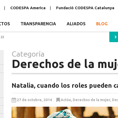
CODESPA America
Fundació CODESPA Catalunya
CTOS
TRANSPARENCIA
ALIADOS
BLOG
 23
Categoría
Derechos de la muj
Natalia, cuando los roles pueden 
27 de octubre, 2014
Actúa
,
Derechos de la mujer
,
Des