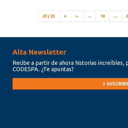
23 / 25
«
←
...
10
...
Alta Newsletter
Recibe a partir de ahora historias increíbles
CODESPA. ¿Te apuntas?
SUSCRIB